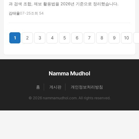
과 검색 조합, 제보 활용법을 2026년 기준으로 정리했습니다.
김태율
07-25
조회 54
끝
1
2
3
4
5
6
7
8
9
10
Namma Mudhol
홈
게시판
개인정보처리방침
© 2026 nammamudhol.com. All rights reserved.